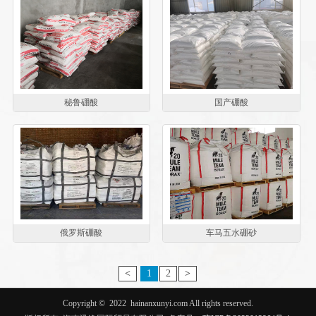
秘鲁硼酸
国产硼酸
俄罗斯硼酸
车马五水硼砂
<
1
2
>
Copyright ©
2022
hainanxunyi.com
All rights reserved.